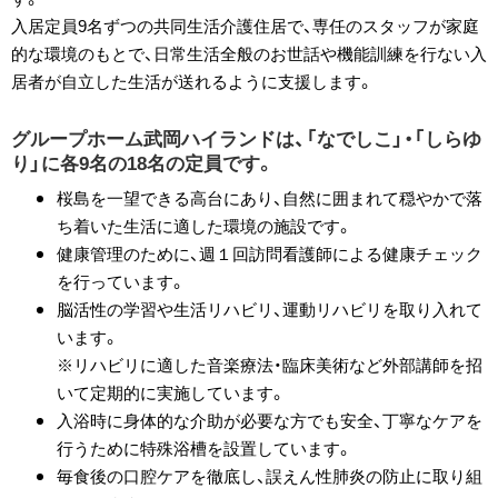
入居定員9名ずつの共同生活介護住居で、専任のスタッフが家庭
的な環境のもとで、日常生活全般のお世話や機能訓練を行ない入
居者が自立した生活が送れるように支援します。
グループホーム武岡ハイランドは、「なでしこ」・「しらゆ
り」に各9名の18名の定員です。
桜島を一望できる高台にあり、自然に囲まれて穏やかで落
ち着いた生活に適した環境の施設です。
健康管理のために、週１回訪問看護師による健康チェック
を行っています。
脳活性の学習や生活リハビリ、運動リハビリを取り入れて
います。
※リハビリに適した音楽療法・臨床美術など外部講師を招
いて定期的に実施しています。
入浴時に身体的な介助が必要な方でも安全、丁寧なケアを
行うために特殊浴槽を設置しています。
毎食後の口腔ケアを徹底し、誤えん性肺炎の防止に取り組