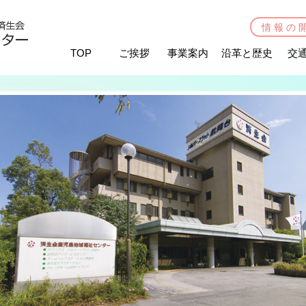
情報の
TOP
ご挨拶
事業案内
沿革と歴史
交
シルバーフラット武岡台
武岡台デイサービスセンター
指定居宅介護支援センター高喜苑
施設案内
機能訓練（パワーリハビリ）
活動取り組みの紹介
活動取り組みの紹介
お申し込み
済生会ヘルスサポートセンター
武岡（休止中）