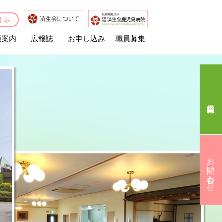
開示
通案内
広報誌
お申し込み
職員募集
済生会なでしこの杜
ホームヘルプステーション高喜苑
なでしこ訪問看護ステーション
施設案内
活動取り組みの紹介
運営懇談会資料
お申し込み
お問い合わせ