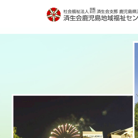
特別養護老人ホーム高喜苑
グループホーム武岡ハイランド
済生会サポートセンターなでしこ
（24時間 定期巡回）
施設案内
施設案内
活動取り組みの紹介
活動取り組みの紹介
ショートステイ
お申し込み
お申し込み