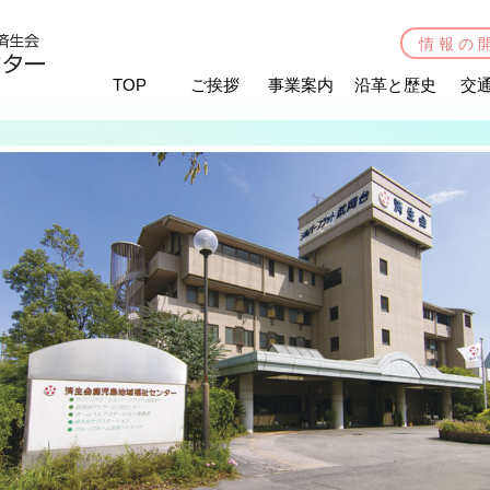
情報の
TOP
ご挨拶
事業案内
沿革と歴史
交
シルバーフラット武岡台
武岡台デイサービスセンター
指定居宅介護支援センター高喜苑
施設案内
機能訓練（パワーリハビリ）
活動取り組みの紹介
活動取り組みの紹介
お申し込み
済生会ヘルスサポートセンター
武岡（休止中）