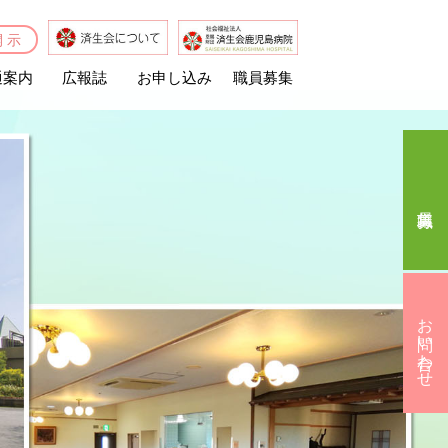
開示
通案内
広報誌
お申し込み
職員募集
済生会なでしこの杜
ホームヘルプステーション高喜苑
なでしこ訪問看護ステーション
施設案内
活動取り組みの紹介
運営懇談会資料
お申し込み
お問い合わせ