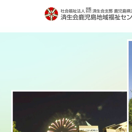
特別養護老人ホーム高喜苑
グループホーム武岡ハイランド
済生会サポートセンターなでしこ
（24時間 定期巡回）
施設案内
施設案内
活動取り組みの紹介
活動取り組みの紹介
ショートステイ
お申し込み
お申し込み