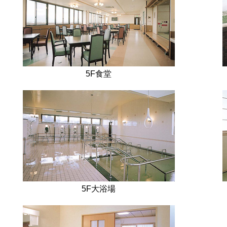
5F食堂
5F大浴場