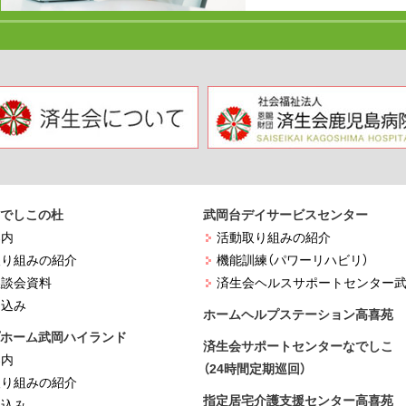
でしこの杜
武岡台デイサービスセンター
案内
活動取り組みの紹介
取り組みの紹介
機能訓練（パワーリハビリ）
懇談会資料
済生会ヘルスサポートセンター
武
し込み
ホームヘルプステーション高喜苑
ホーム武岡ハイランド
済生会サポートセンターなでしこ
案内
（24時間定期巡回）
取り組みの紹介
指定居宅介護支援センター高喜苑
し込み