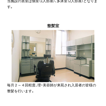
当施設の居室は個室（1人部屋）、多床室（2人部屋）となりま
す。
整髪室
毎月２～４回程度、理・美容師が来苑され入居者の皆様の
整髪を行います。