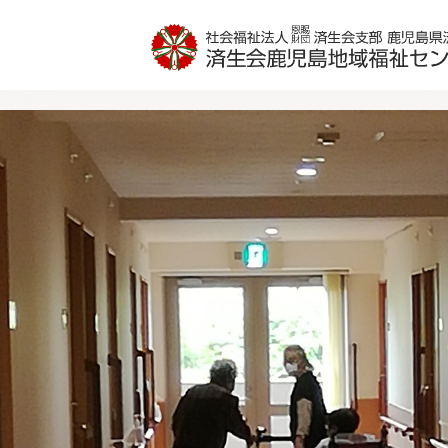
特別養護老人ホーム高喜苑
グループホーム武岡ハイランド
済生会サポートセンターなでしこ
（24時間 定期巡回）
施設案内
施設案内
活動取り組みの紹介
活動取り組みの紹介
ショートステイ
お申し込み
お申し込み