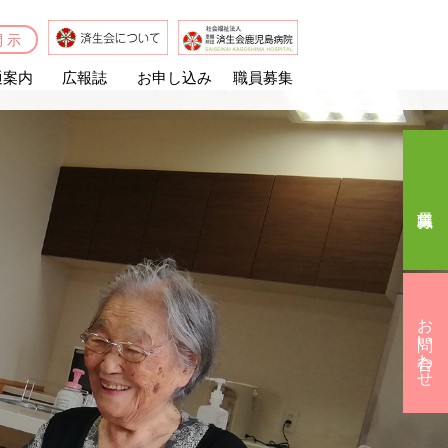
開示
通案内
広報誌
お申し込み
職員募集
済生会なでしこの杜
ホームヘルプステーション高喜苑
なでしこ訪問看護ステーション
施設案内
活動取り組みの紹介
運営懇談会資料
お申し込み
お問い合わせ