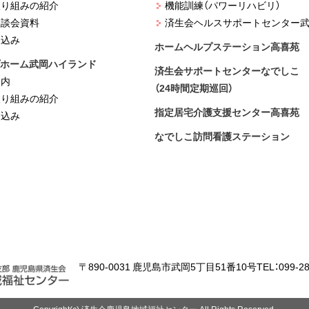
取り組みの紹介
機能訓練（パワーリハビリ）
懇談会資料
済生会ヘルスサポートセンター
武
し込み
ホームヘルプステーション高喜苑
ホーム武岡ハイランド
済生会サポートセンターなでしこ
案内
（24時間定期巡回）
取り組みの紹介
指定居宅介護支援センター高喜苑
し込み
なでしこ訪問看護ステーション
〒890-0031 鹿児島市武岡5丁目51番10号
TEL：099-28