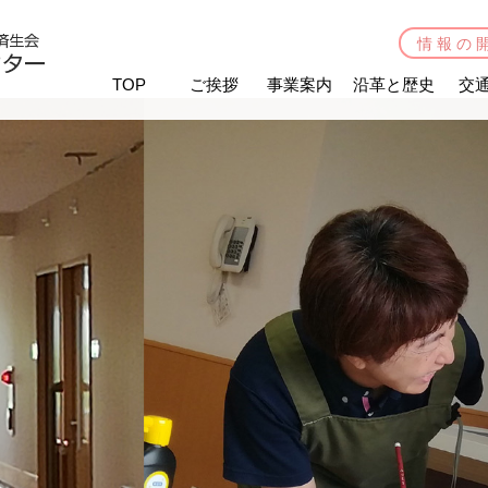
情報の
TOP
ご挨拶
事業案内
沿革と歴史
交
シルバーフラット武岡台
武岡台デイサービスセンター
指定居宅介護支援センター高喜苑
施設案内
機能訓練（パワーリハビリ）
活動取り組みの紹介
活動取り組みの紹介
お申し込み
済生会ヘルスサポートセンター
武岡（休止中）